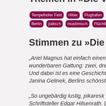
Tempelhofer Feld
Hitler
Flughafen
Berlin
jüdisch
muslimisch
Flücht
Stimmen zu »Die
„Ariel Magnus hat einfach ein
wunderbaren Gattung: zwei, dr
Und dabei ist es eine Geschich
Janina Gelinek, Berlins schönst
„So ungebärdig lustig, pikaresk 
Schriftsteller Edgar Hilsenrath.