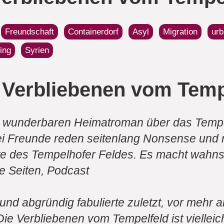
Freundschaft
Containerdorf
Asyl
Migration
urb
ling
Syrien
 Verbliebenen vom Temp
en wunderbaren Heimatroman über das Tempe
ei Freunde reden seitenlang Nonsense und 
te des Tempelhofer Feldes. Es macht wahnsi
e Seiten, Podcast
und abgründig fabulierte zuletzt, vor mehr a
 Die Verbliebenen vom Tempelfeld ist viellei