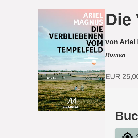
Die
von Arie
Roman
EUR 25,0
Buc
S