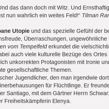
nd das dann doch mit Witz. Und Ernsthafti
t nun wahrlich ein weites Feld!“
Tilman Ra
bane Utopie
und das spezielle Gefühl der 
bensfreude, Überraschungen, ungewöhnliche
nen vom Tempelfeld
erkundet die vielschich
dabei auch viele kulturelle Bezüge des Ort
lich unkorrekten Protagonisten mit Ironie un
te gesellschaftliche Themen.
yrischer Jugendlicher, den man irgendwie dor
rbehausungen für Flüchtlinge. Er freundet
er Santiago, mit dem Gärtner Herrn Schwar
 Freiheitskämpferin Elenya.