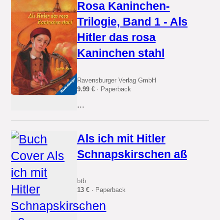
Rosa Kaninchen-
Trilogie, Band 1 - Als
Hitler das rosa
Kaninchen stahl
Ravensburger Verlag GmbH
9.99 €
· Paperback
...
Als ich mit Hitler
Schnapskirschen aß
btb
13 €
· Paperback
...