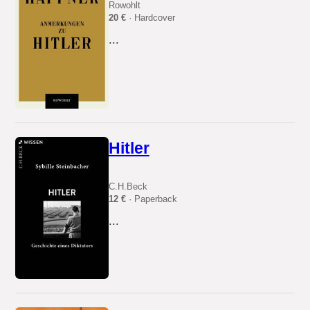
Rowohlt
20 €
· Hardcover
...
Hitler
C.H.Beck
12 €
· Paperback
...