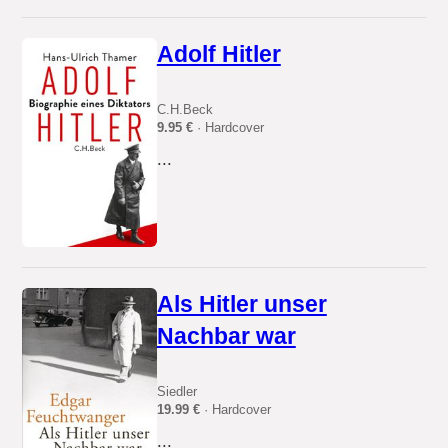
Adolf Hitler
C.H.Beck
9.95 €
· Hardcover
...
Als Hitler unser
Nachbar war
Siedler
19.99 €
· Hardcover
...