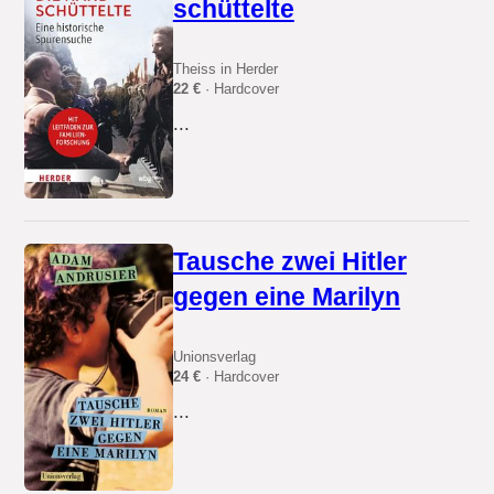
schüttelte
Theiss in Herder
22 €
· Hardcover
...
Tausche zwei Hitler
gegen eine Marilyn
Unionsverlag
24 €
· Hardcover
...