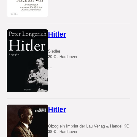
Hitler
Siedler
20 €
· Hardcover
...
Hitler
Olzog ein Imprint der Lau Verlag & Handel KG
38 €
· Hardcover