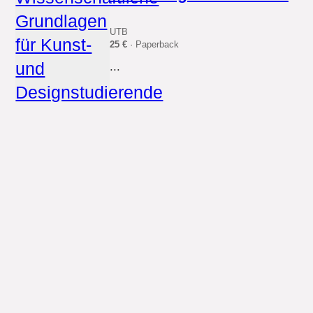
UTB
25 €
· Paperback
...
Felix am Bauhaus
BoD – Books on Demand
7.99 €
· Paperback
...
Designing Design
Education