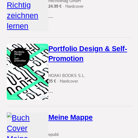
frechverlag GmbH
24.99 €
· Hardcover
...
Portfolio Design & Self-
Promotion
HOAKI BOOKS S.L.
35 €
· Hardcover
...
Meine Mappe
epubli