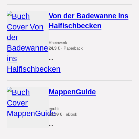
Von der Badewanne ins
Haifischbecken
Rheinwerk
24.9 €
· Paperback
...
MappenGuide
epubli
29.99 €
· eBook
...