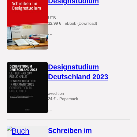
Designstudium
UTB
12.99 €
· eBook (Download)
...
Designstudium
Deutschland 2023
avedition
24 €
· Paperback
...
Schreiben im