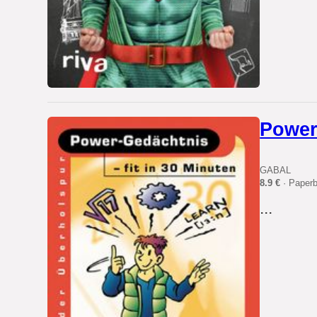
Power-
GABAL
8.9 €
· Paper
...