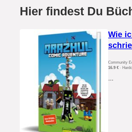
Hier findest Du Büch
Wie ic
schri
Community Ed
16.9 €
· Hard
...