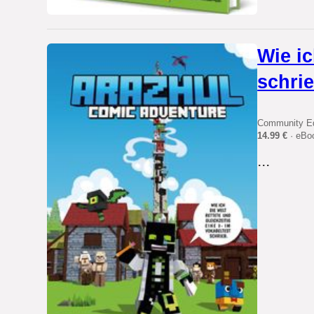
Wie ic
schri
Community Ed
14.99 €
· eBo
...