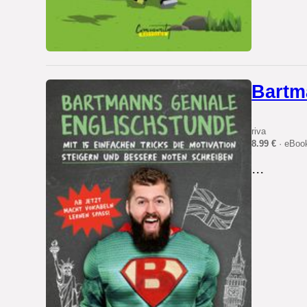
Bartm
riva
8.99 €
· eBoo
...