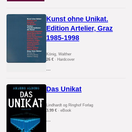
Kunst ohne Unikat.
Edition Artelier, Graz
1985-1998
König, Walther
26 €
· Hardcover
...
Das Unikat
Lindhardt og Ringhof Forlag
3.99 €
· eBook
...