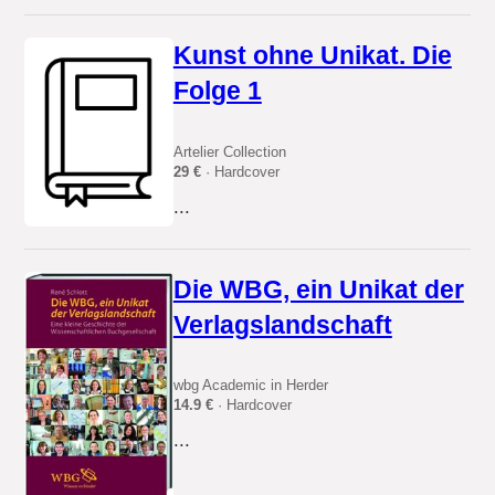
Kunst ohne Unikat. Die
Folge 1
Artelier Collection
29 €
· Hardcover
...
Die WBG, ein Unikat der
Verlagslandschaft
wbg Academic in Herder
14.9 €
· Hardcover
...