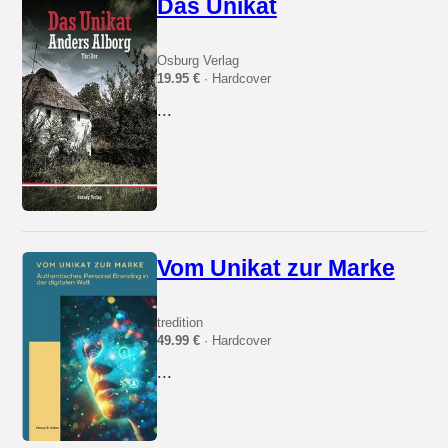
Das Unikat
Osburg Verlag
19.95 €
· Hardcover
...
Vom Unikat zur Marke
tredition
49.99 €
· Hardcover
...