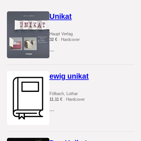
Unikat
Haupt Verlag
32 €
· Hardcover
...
ewig unikat
Fölbach, Lothar
11.11 €
· Hardcover
...