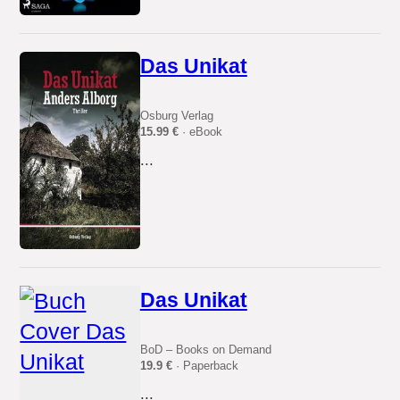
Das Unikat
Osburg Verlag
15.99 €
· eBook
...
Das Unikat
BoD – Books on Demand
19.9 €
· Paperback
...