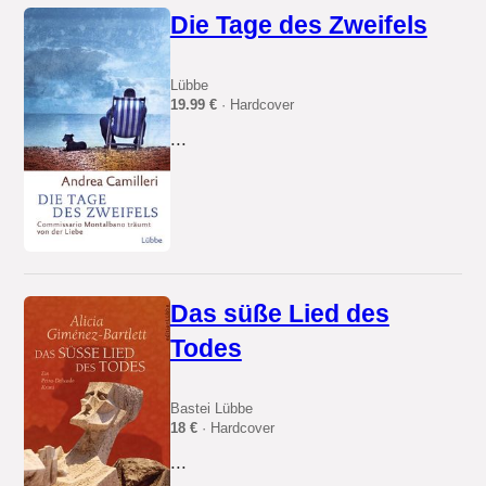
Die Tage des Zweifels
Lübbe
19.99 €
· Hardcover
...
Das süße Lied des
Todes
Bastei Lübbe
18 €
· Hardcover
...