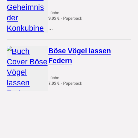
Lübbe
9.95 €
· Paperback
...
Böse Vögel lassen
Federn
Lübbe
7.95 €
· Paperback
...
Das Paradies der
kleinen Sünder/Die
Nacht des einsamen