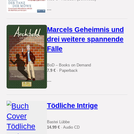
...
Marcels Geheimnis und
drei weitere spannende
Fälle
BoD – Books on Demand
7.9 €
· Paperback
...
Tödliche Intrige
Bastei Lübbe
14.99 €
· Audio CD