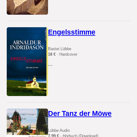
Engelsstimme
Bastei Lübbe
18 €
· Hardcover
...
Der Tanz der Möwe
Lübbe Audio
7.99 €
· Hörbuch (Download)