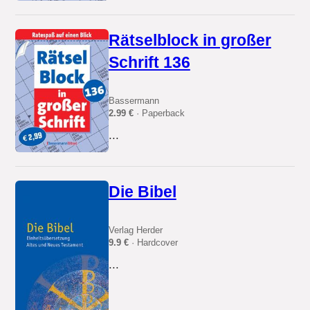
Rätselblock in großer
Schrift 136
Bassermann
2.99 €
· Paperback
...
Die Bibel
Verlag Herder
9.9 €
· Hardcover
...