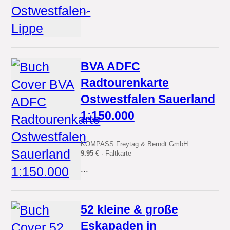
...
BVA ADFC
Radtourenkarte
Ostwestfalen Sauerland
1:150.000
KOMPASS Freytag & Berndt GmbH
9.95 €
· Faltkarte
...
52 kleine & große
Eskapaden in