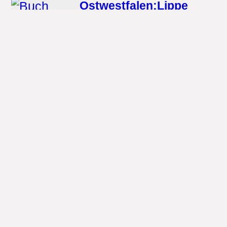
Ostwestfalen:Lippe
entdecken! 1000
Freizeittipps : Natur,
Kultur, Sport, Spaß
Wartberg
16.9 €
· Paperback
...
Meine Auszeiten -
Ostwestfalen-Lippe
Droste Verlag GmbH