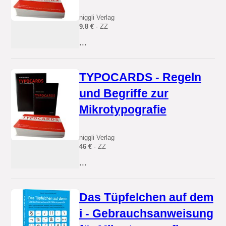
niggli Verlag
9.8 €
· ZZ
...
TYPOCARDS - Regeln
und Begriffe zur
Mikrotypografie
niggli Verlag
46 €
· ZZ
...
Das Tüpfelchen auf dem
i - Gebrauchsanweisung