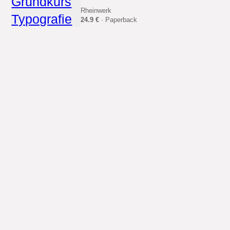
Rheinwerk
24.9 €
· Paperback
...
So schreiben Sie
korrekt!
Weidmannsche Hildesheim
9.95 €
· Paperback
...
Das Detail in der
Typografie