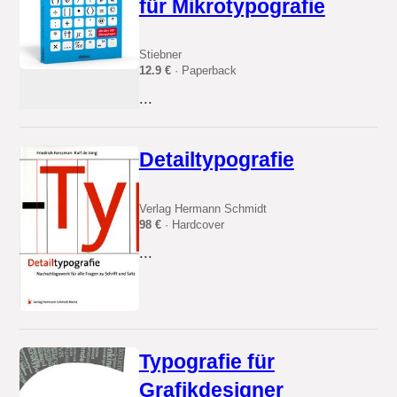
für Mikrotypografie
Stiebner
12.9 €
· Paperback
...
Detailtypografie
Verlag Hermann Schmidt
98 €
· Hardcover
...
Typografie für
Grafikdesigner