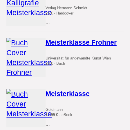
Verlag Hermann Schmidt
25 €
· Hardcover
...
Meisterklasse Frohner
Universität für angewandte Kunst Wien
28 €
· Buch
...
Meisterklasse
Goldmann
14.99 €
· eBook
...