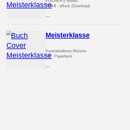
FISCHER E-Books
7.99 €
· eBook (Download)
...
Meisterklasse
Kunstakademie Münster
5 €
· Paperback
...
Sudoku Meisterklasse
Naumann & Göbel
2.99 €
· Buch
...