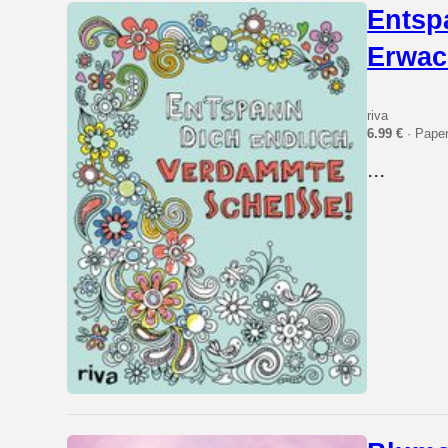
Entsp
Erwac
riva
6.99 €
· Pape
...