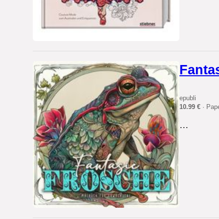
Fanta
epubli
10.99 €
· Pap
...