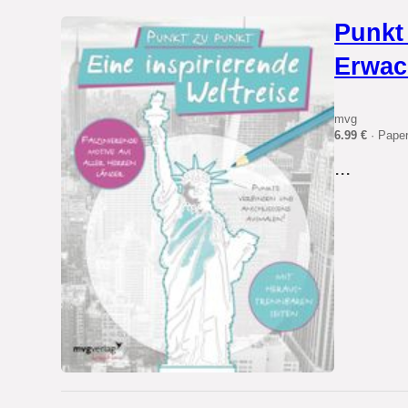
Punkt 
Erwac
mvg
6.99 €
· Pape
...