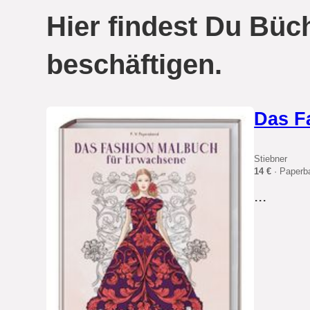
Hier findest Du Büch
beschäftigen.
Das F
Stiebner
14 €
· Paperb
...