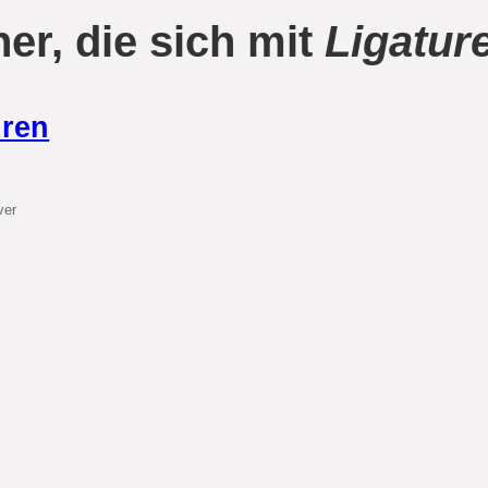
er, die sich mit
Ligatur
uren
ver