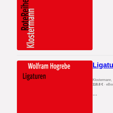
Ligat
Klostermann, 
118.8 €
· eBo
...