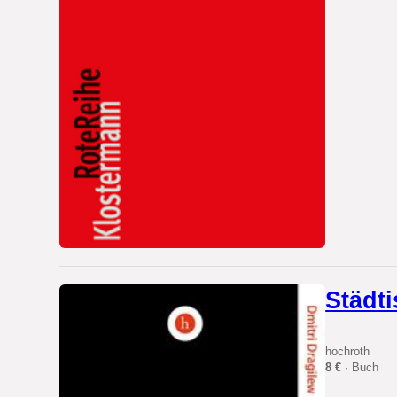
Städt
hochroth
8 €
· Buch