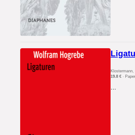
Ligat
Klostermann, 
19.8 €
· Pape
...