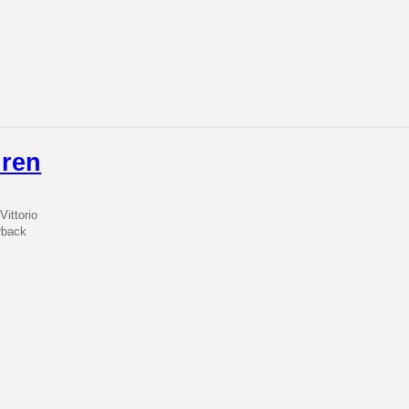
uren
Vittorio
rback