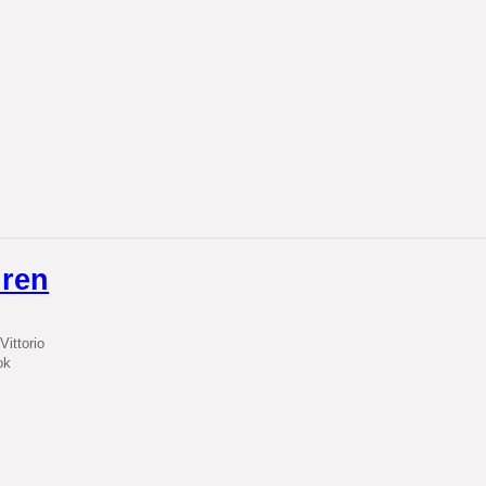
uren
Vittorio
ok