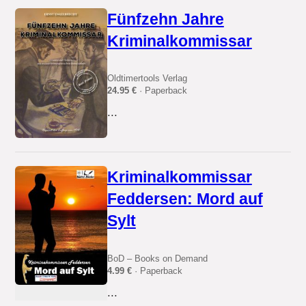
Fünfzehn Jahre
Kriminalkommissar
Oldtimertools Verlag
24.95 €
· Paperback
...
Kriminalkommissar
Feddersen: Mord auf
Sylt
BoD – Books on Demand
4.99 €
· Paperback
...