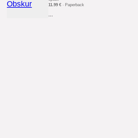
11.99 €
· Paperback
...
Le Professeur
epubli
8.99 €
· Paperback
...
Stumm vor Angst.
Schwäbische-Alb-Krimi.
Silberburg
9.99 €
· eBook (Download)
...