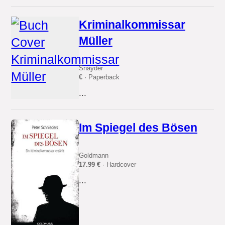
Kriminalkommissar
Müller
Snayder
€
· Paperback
...
Im Spiegel des Bösen
Goldmann
17.99 €
· Hardcover
...