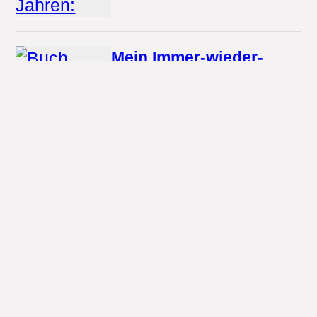
Mein Immer-wieder-
Stickerbuch: Auf dem
Bauernhof
Usborne
6.95 €
· Paperback
...
Cozy Days
adrian & wimmelbuchverlag
7.99 €
· Paperback