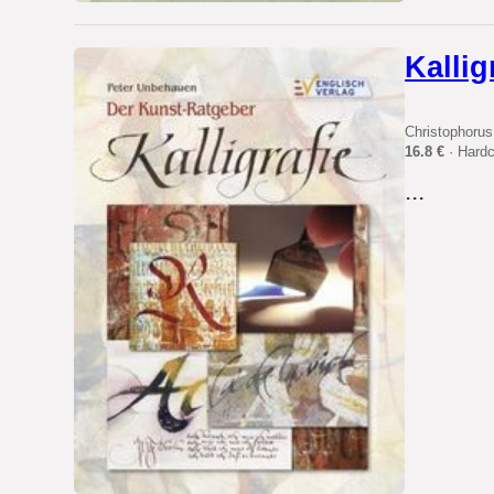
Kallig
Christophorus
16.8 €
· Hard
...