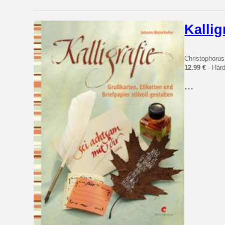
Kallig
Christophorus
12.99 €
· Har
...