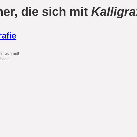
er, die sich mit
Kalligra
rafie
nn Schmidt
rback