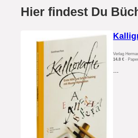
Hier findest Du Büch
Kallig
Verlag Herma
14.8 €
· Pape
...