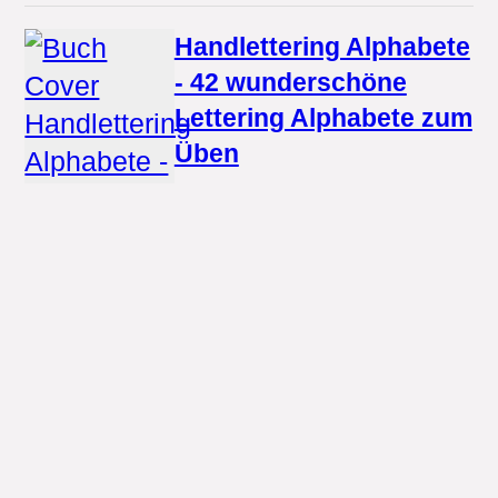
Handlettering Alphabete
- 42 wunderschöne
Lettering Alphabete zum
Üben
BoD – Books on Demand
9.95 €
· Paperback
...
Kalligrafie und
Lettering. Schön