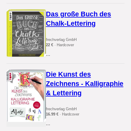
Das große Buch des
Chalk-Lettering
frechverlag GmbH
22 €
· Hardcover
...
Die Kunst des
Zeichnens - Kalligraphie
& Lettering
frechverlag GmbH
16.99 €
· Hardcover
...