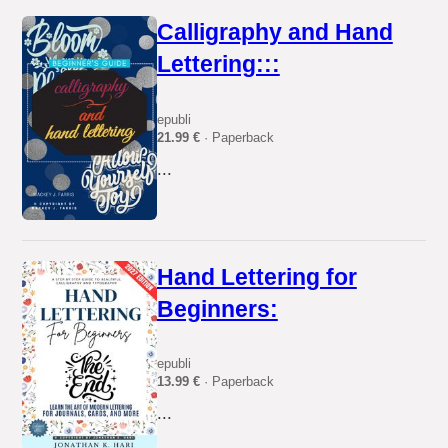
Calligraphy and Hand
Lettering:::
epubli
21.99 €
· Paperback
...
Hand Lettering for
Beginners:
epubli
13.99 €
· Paperback
...