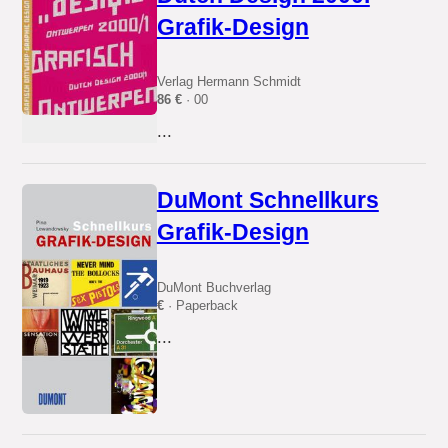
Grafik-Design
Verlag Hermann Schmidt
86 €
· 00
...
DuMont Schnellkurs
Grafik-Design
DuMont Buchverlag
€
· Paperback
...