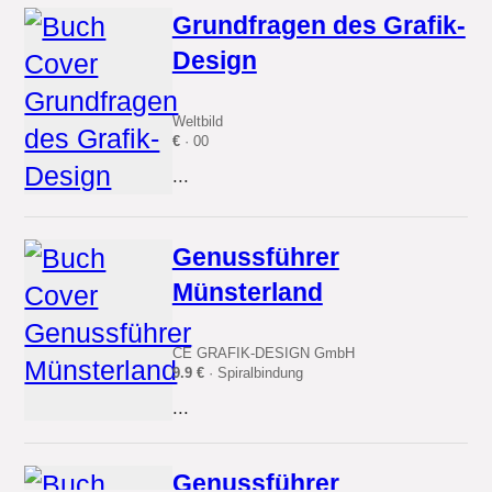
Grundfragen des Grafik-
Design
Weltbild
€
· 00
...
Genussführer
Münsterland
CE GRAFIK-DESIGN GmbH
9.9 €
· Spiralbindung
...
Genussführer