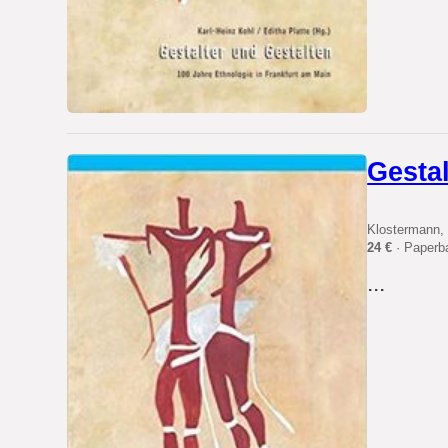
Gestal
Klostermann, 
24 €
· Paperb
...