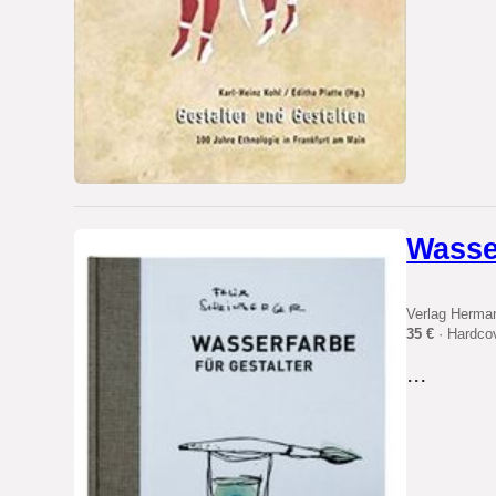
Wasser
Verlag Herma
35 €
· Hardco
...