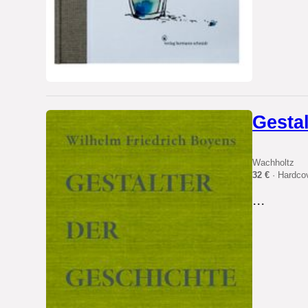
Gesta
Wachholtz
32 €
· Hardco
...