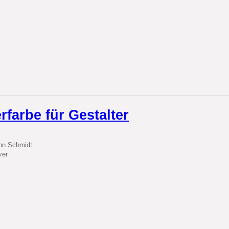
farbe für Gestalter
nn Schmidt
ver