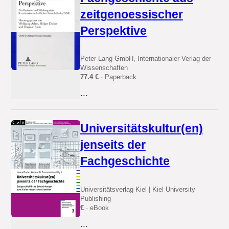
zeitgenoessischer
Perspektive
Peter Lang GmbH, Internationaler Verlag der
Wissenschaften
77.4 €
· Paperback
...
Universitätskultur(en)
jenseits der
Fachgeschichte
Universitätsverlag Kiel | Kiel University
Publishing
€
· eBook
...