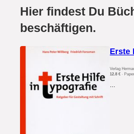
Hier findest Du Büch
beschäftigen.
Erste 
Verlag Herma
12.8 €
· Pape
...