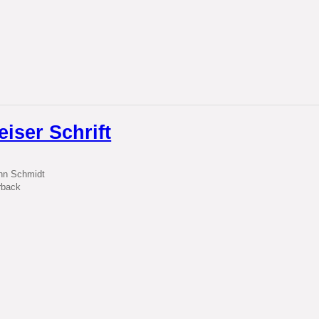
iser Schrift
nn Schmidt
rback