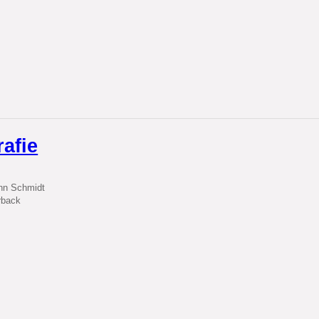
rafie
nn Schmidt
rback