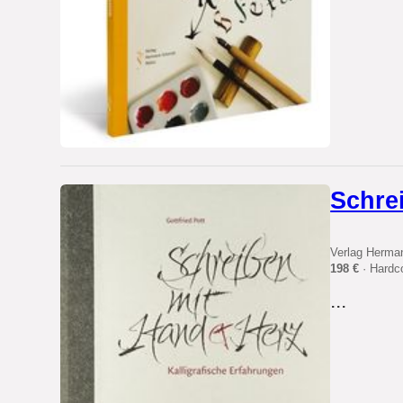
Schre
Verlag Herma
198 €
· Hardc
...