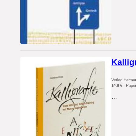
Kallig
Verlag Herma
14.8 €
· Pape
...