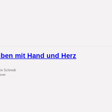
iben mit Hand und Herz
nn Schmidt
over