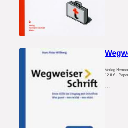
Wegwe
Verlag Herma
12.8 €
· Pape
...