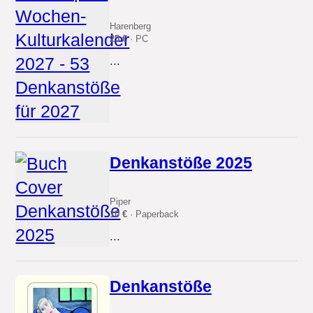
Harenberg
25 €
· PC
...
Denkanstöße 2025
Piper
10 €
· Paperback
...
Denkanstöße