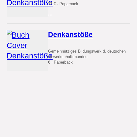
12 €
· Paperback
...
Denkanstöße
Gemeinnütziges Bildungswerk d. deutschen
Gewerkschaftsbundes
€
· Paperback
...
Denkanstösse
Menippos
12.5 €
· Hardcover
...