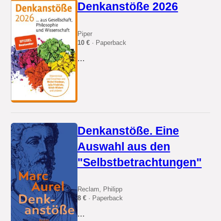
Denkanstöße 2026
Piper
10 €
· Paperback
...
Denkanstöße. Eine
Auswahl aus den
"Selbstbetrachtungen"
Reclam, Philipp
8 €
· Paperback
...