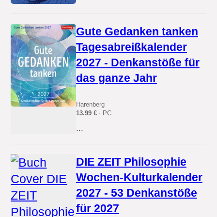
Gute Gedanken tanken
Tagesabreißkalender
2027 - Denkanstöße für
das ganze Jahr
Harenberg
13.99 €
· PC
...
DIE ZEIT Philosophie
Wochen-Kulturkalender
2027 - 53 Denkanstöße
für 2027