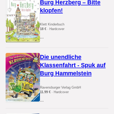
Burg Herzberg – Bitte
klopfen!
Klett Kinderbuch
18 €
· Hardcover
...
Die unendliche
Klassenfahrt - Spuk auf
Burg Hammelstein
Ravensburger Verlag GmbH
11.99 €
· Hardcover
...