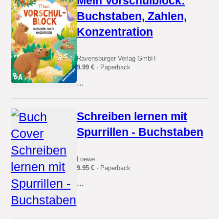
Mein Vorschulblock:
Buchstaben, Zahlen,
Konzentration
Ravensburger Verlag GmbH
9.99 €
· Paperback
...
Schreiben lernen mit
Spurrillen - Buchstaben
Loewe
9.95 €
· Paperback
...