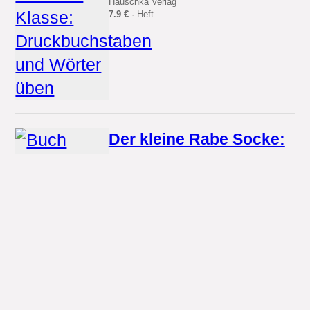
Hauschka Verlag
7.9 €
· Heft
...
Der kleine Rabe Socke:
Buchstaben schreiben
mit dem kleinen Raben
Socke
Esslinger in der Thienemann-Esslinger Verlag
GmbH
3.99 €
· Paperback
...