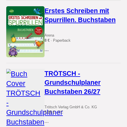
Erstes Schreiben mit
Spurrillen. Buchstaben
Arena
8 €
· Paperback
...
TRÖTSCH -
Grundschulplaner
Buchstaben 26/27
Trötsch Verlag GmbH & Co. KG
5.95 €
· PC
...