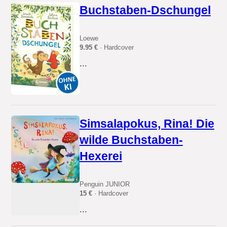
Buchstaben-Dschungel
Loewe
9.95 €
· Hardcover
...
Simsalapokus, Rina! Die
wilde Buchstaben-
Hexerei
Penguin JUNIOR
15 €
· Hardcover
...