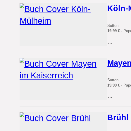
Köln-
Sutton
19.99 €
· Pap
...
Mayen
Sutton
19.99 €
· Pap
...
Brühl