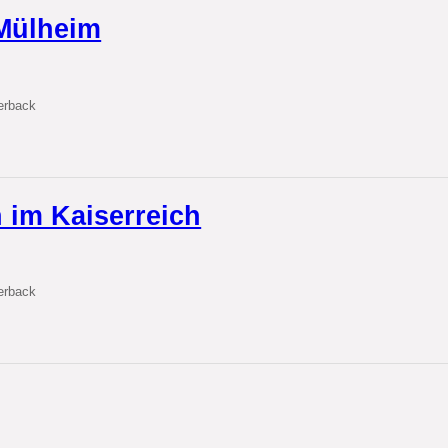
Mülheim
erback
 im Kaiserreich
erback