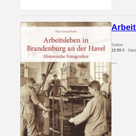
Arbei
Sutton
19.99 €
· Har
...