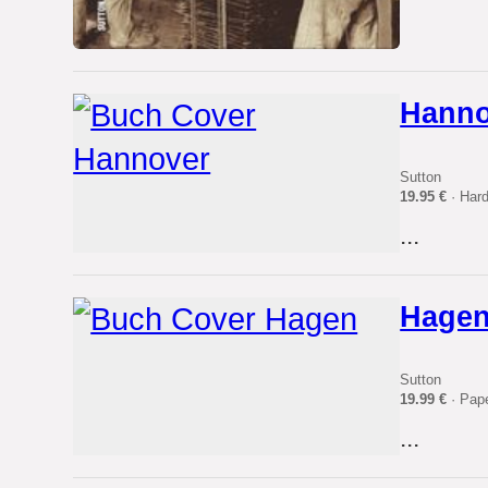
Hanno
Sutton
19.95 €
· Har
...
Hage
Sutton
19.99 €
· Pap
...