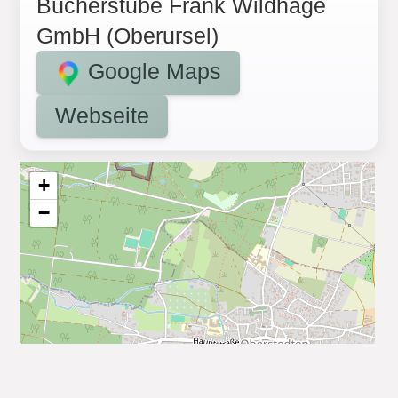
Bücherstube Frank Wildhage
GmbH (Oberursel)
Google Maps
Webseite
+
−