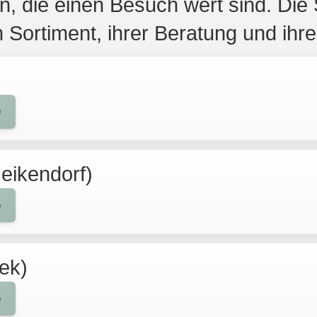
, die einen Besuch wert sind. Die
m Sortiment, ihrer Beratung und ih
e
eikendorf)
e
bek)
e