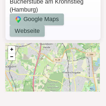
Bücherstube am Krohnstieg
(Hamburg)
Google Maps
Webseite
+
−