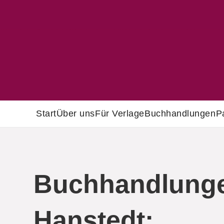
Start
Über uns
Für Verlage
Buchhandlungen
P
Buchhandlunge
Hanstedt: