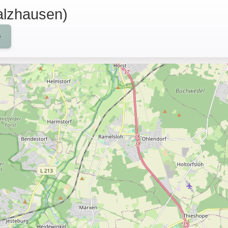
alzhausen)
e