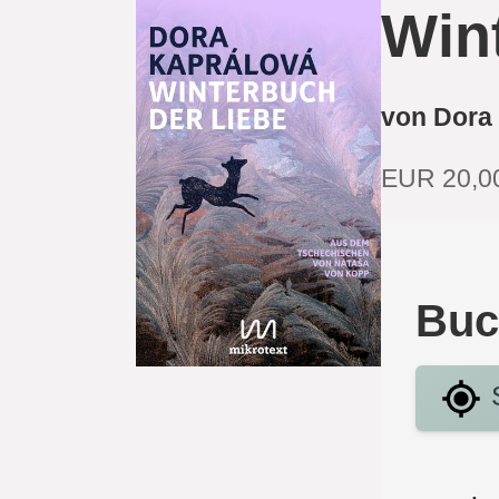
Win
von Dora
EUR 20,0
Buc
S