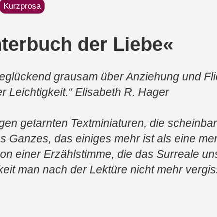
Kurzprosa
terbuch der Liebe«
eglückend grausam über Anziehung und Flieh
ler Leichtigkeit.“ Elisabeth R. Hager
ngen getarnten Textminiaturen, die scheinb
hes Ganzes, das einiges mehr ist als eine m
on einer Erzählstimme, die das Surreale uns
keit man nach der Lektüre nicht mehr vergis
 Vergnügen gelesen. Danke!“ Péter Esterhá