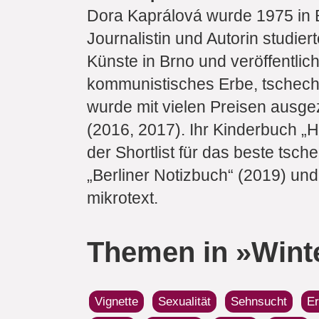
Dora Kaprálová wurde 1975 in Br
Journalistin und Autorin studi
Künste in Brno und veröffentlich
kommunistisches Erbe, tschechi
wurde mit vielen Preisen ausge
(2016, 2017). Ihr Kinderbuch „
der Shortlist für das beste tsc
„Berliner Notizbuch“ (2019) und
mikrotext.
Themen in »Wint
Vignette
Sexualität
Sehnsucht
Er