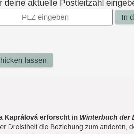
r deine aktuelle Postleitzahl eingeb
In 
hicken lassen
a Kaprálová erforscht in
Winterbuch der 
er Dreistheit die Beziehung zum anderen, de