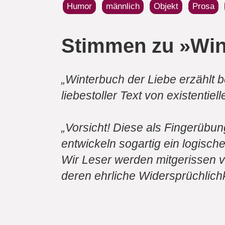
Humor
männlich
Objekt
Prosa
Stimmen zu »Win
„
Winterbuch der Liebe
erzählt b
liebestoller Text von existentiel
„Vorsicht! Diese als Fingerübu
entwickeln sogartig ein logisc
Wir Leser werden mitgerissen v
deren ehrliche Widersprüchlich
„Ich habe das Buch mit großem