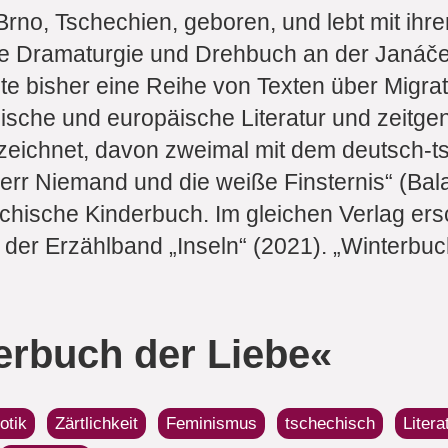
no, Tschechien, geboren, und lebt mit ihren
erte Dramaturgie und Drehbuch an der Janáč
te bisher eine Reihe von Texten über Migratio
sche und europäische Literatur und zeitgen
zeichnet, davon zweimal mit dem deutsch-t
Herr Niemand und die weiße Finsternis“ (Bal
hechische Kinderbuch. Im gleichen Verlag ers
 der Erzählband „Inseln“ (2021). „Winterbuch
erbuch der Liebe«
otik
Zärtlichkeit
Feminismus
tschechisch
Litera