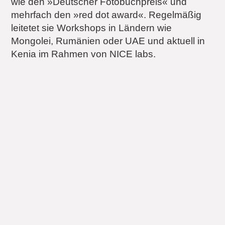
wie den »Deutscher Fotobuchpreis« und
mehrfach den »red dot award«. Regelmäßig
leitetet sie Workshops in Ländern wie
Mongolei, Rumänien oder UAE und aktuell in
Kenia im Rahmen von NICE labs.
Themen in »Design als
Haltung«
Design als Haltung
Design
Verantwortung
Designforschung
Designverständnis
Designlehre
Designethik
Social Design
Designpotenzial
Experimentelles Design
Digitale Transformation
Non-Profit-Design