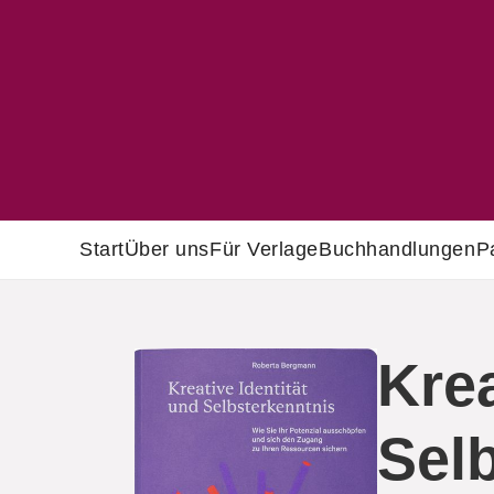
Start
Über uns
Für Verlage
Buchhandlungen
P
Krea
Sel