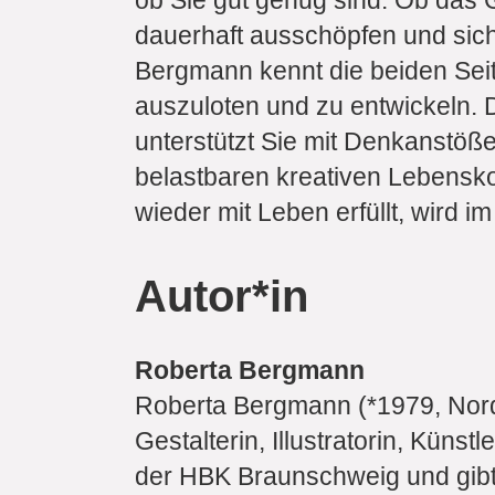
ob Sie gut genug sind. Ob das Ge
dauerhaft ausschöpfen und sic
Bergmann kennt die beiden Seite
auszuloten und zu entwickeln. 
unterstützt Sie mit Denkanstö
belastbaren kreativen Lebenskon
wieder mit Leben erfüllt, wird im
Autor*in
Roberta Bergmann
Roberta Bergmann (*1979, Nordha
Gestalterin, Illustratorin, Küns
der HBK Braunschweig und gibt