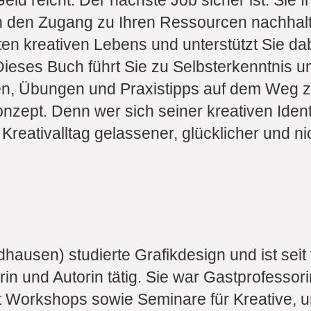
ld reicht. Der nächste Job sicher ist. Sie fr
h den Zugang zu Ihren Ressourcen nachhalt
n kreativen Lebens und unterstützt Sie dabei
Dieses Buch führt Sie zu Selbsterkenntnis u
ßen, Übungen und Praxistipps auf dem Weg 
zept. Denn wer sich seiner kreativen Ident
 Kreativalltag gelassener, glücklicher und ni
usen) studierte Grafikdesign und ist seit v
tlerin und Autorin tätig. Sie war Gastprofess
 Workshops sowie Seminare für Kreative, 