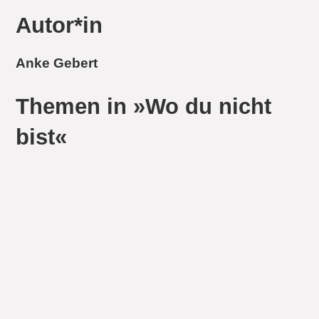
Autor*in
Anke Gebert
Themen in »Wo du nicht
bist«
Berlin
Charlottenburg
Heirat
Hoffnung
KDW
Kaufhaus des Westens
Liebe
Mord
Nationalsozialismus
Zunkuft
Stimmen zu »Wo du nicht
bist«