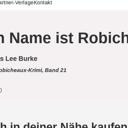
artner-Verlage
Kontakt
n Name ist Robic
s Lee Burke
obicheaux-Krimi, Band 21
0
h in deiner Nähe kaufen