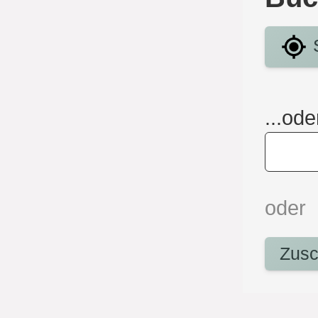
S
...ode
oder
Zusc