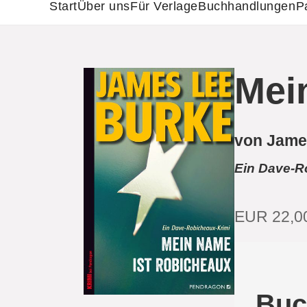
Start
Über uns
Für Verlage
Buchhandlungen
P
Mei
von Jame
Ein Dave-R
EUR 22,0
Buc