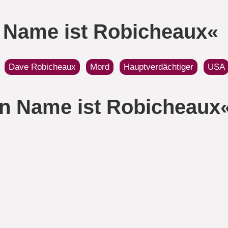
 Name ist Robicheaux«
Dave Robicheaux
Mord
Hauptverdächtiger
USA
n Name ist Robicheaux
Verlag:
Pendrag
9