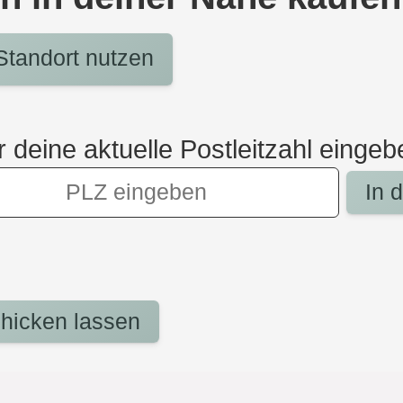
tandort nutzen
r deine aktuelle Postleitzahl eingeb
In 
hicken lassen