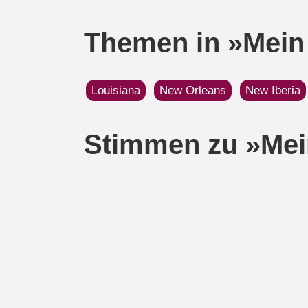
Themen in »Mein
Louisiana
New Orleans
New Iberia
Stimmen zu »Mei
Details
ISBN:
9783865326584
Erscheinung:
09.10.201