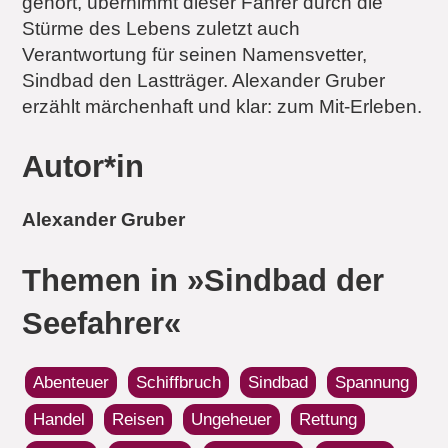
gehört, übernimmt dieser Fahrer durch die
Stürme des Lebens zuletzt auch
Verantwortung für seinen Namensvetter,
Sindbad den Lastträger. Alexander Gruber
erzählt märchen­haft und klar: zum Mit-Erleben.
Autor*in
Alexander Gruber
Themen in »Sindbad der
Seefahrer«
Abenteuer
Schiffbruch
Sindbad
Spannung
Handel
Reisen
Ungeheuer
Rettung