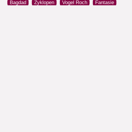
Bagdad
Zyklopen
Vogel Roch
Fantasie
Nervenkitzel
Stimmen zu »Sindbad der
Seefahrer«
Details
ISBN:
9783865325716
Verlag:
Pendragon
Erscheinung:
16.11.2016