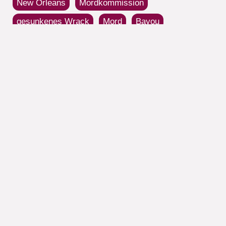
New Orleans
Mordkommission
gesunkenes Wrack
Mord
Bayou
Stimmen zu »Blut in den
Bayous«
Großartig, sprachgewaltig, mal brutal, mal
poetisch und magisch bildhaft! Von Satz zu
Satz zieht es mich mehr hinein in die flirrende
Szenerie der Bayous. Es fällt schwer, wieder
aufzutauchen. (Susanne Böckler | Alex liest
Agatha)
()
Details