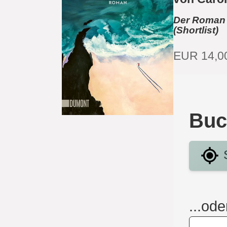
Der Roman 
(Shortlist)
EUR 14,0
Buc
S
...ode