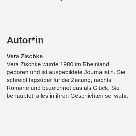
Autor*in
Vera Zischke
Vera Zischke wurde 1980 im Rheinland
geboren und ist ausgebildete Journalistin. Sie
schreibt tagsüber für die Zeitung, nachts
Romane und bezeichnet das als Glück. Sie
behauptet, alles in ihren Geschichten sei wahr,
nur die Figuren seien erfunden. Ihr
Debütroman Ava liebt noch wurde tausendfach
auf Social Media empfohlen und so zum
geheimen Bestseller. Auf Instagram schreibt
sie unter @verazischke über ihr Leben als